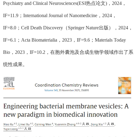
Psychiatry and Clinical Neurosciences(ESI
热点论文
)
，
2024
，
IF=11.9
；
International Journal of Nanomedicine
，
2024
，
IF=8.0
；
Cell Death Discovery
（
Springer Nature
出版），
2024
，
IF=6.1
；
Acta Biomaterialia
，
2023
，
IF=9.6
；
Materials Today
Bio
，
2023
，
IF=10.2
，在胞外囊泡及合成生物学领域作出了系
统性成果。