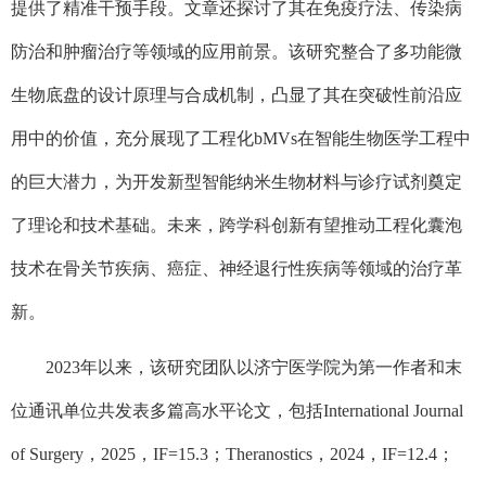
提供了精准干预手段。文章还探讨了其在免疫疗法、传染病
防治和肿瘤治疗等领域的应用前景。该研究整合了多功能微
生物底盘的设计原理与合成机制，凸显了其在突破性前沿应
用中的价值，充分展现了工程化
bMVs
在智能生物医学工程中
的巨大潜力，为开发新型智能纳米生物材料与诊疗试剂奠定
了理论和技术基础。未来，跨学科创新有望推动工程化囊泡
技术在骨关节疾病、癌症、神经退行性疾病等领域的治疗革
新。
2023
年以来，该研究团队以济宁医学院为第一作者和末
位通讯单位共发表多篇高水平论文，包括
International Journal
of Surgery
，
2025
，
IF=15.3
；
Theranostics
，
2024
，
IF=12.4
；