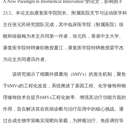
A New Paradigm in Biomedical Iinnovation”
的论文，影响因子
23.5
。本论文由康复医学院院长、附属医院关节与运动医学科
主任张元民研究团队完成，其中临床医学院（附属医院）徐
晓和徐丽梅为本文共同第一作者，张元民，香港中文大学、
康复医学院特聘兼职教授夏江，康复医学院特聘教授梁宇杰
为论文共同通讯作者。
该研究揭示了细菌外膜囊泡（
bMVs
）的发生机制，聚焦
于
bMVs
的工程化改造，系统阐述了基因工程、化学修饰和物
理修饰技术在提升
bMVs
工程化效率、增强其治疗功能方面的
作用，旨在解决其在疾病诊断与治疗应用中的核心挑战。通
过合成生物学策略实现靶向装载，为肿瘤治疗、免疫调控等